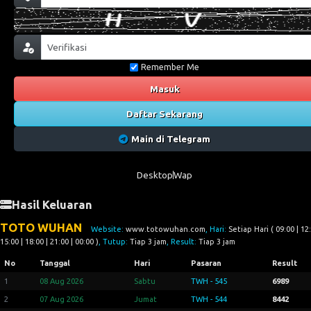
Remember Me
Masuk
Daftar Sekarang
Main di Telegram
Desktop
Wap
Hasil Keluaran
TOTO WUHAN
Website:
www.totowuhan.com
, Hari:
Setiap Hari ( 09:00 | 12:
15:00 | 18:00 | 21:00 | 00:00 )
, Tutup:
Tiap 3 jam
, Result:
Tiap 3 jam
No
Tanggal
Hari
Pasaran
Result
1
08 Aug 2026
Sabtu
TWH - 545
6989
2
07 Aug 2026
Jumat
TWH - 544
8442