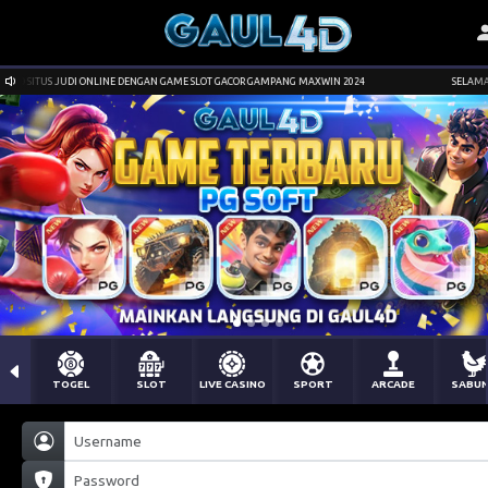
D SITUS JUDI ONLINE DENGAN GAME SLOT GACOR GAMPANG MAXWIN 2024
SELAMAT DA
TOGEL
SLOT
LIVE CASINO
SPORT
ARCADE
SABU