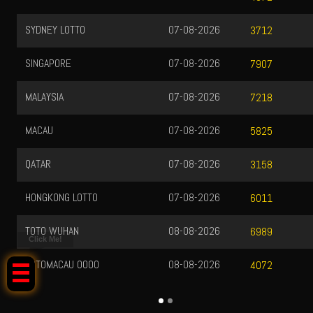
SYDNEY LOTTO
07-08-2026
3712
SINGAPORE
07-08-2026
7907
MALAYSIA
07-08-2026
7218
MACAU
07-08-2026
5825
QATAR
07-08-2026
3158
HONGKONG LOTTO
07-08-2026
6011
TOTO WUHAN
08-08-2026
6989
Click Me!
TOTOMACAU 0000
08-08-2026
4072