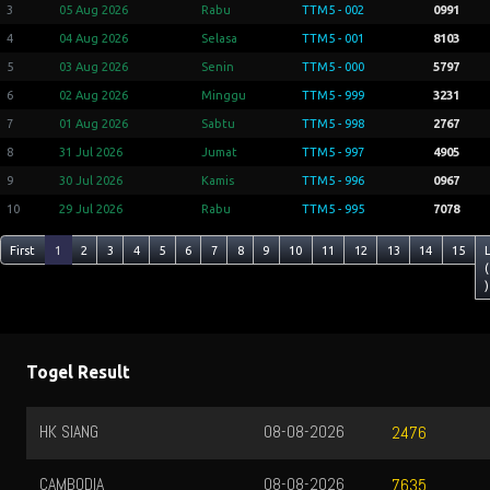
3
05 Aug 2026
Rabu
TTM5 - 002
0991
4
04 Aug 2026
Selasa
TTM5 - 001
8103
5
03 Aug 2026
Senin
TTM5 - 000
5797
6
02 Aug 2026
Minggu
TTM5 - 999
3231
7
01 Aug 2026
Sabtu
TTM5 - 998
2767
8
31 Jul 2026
Jumat
TTM5 - 997
4905
9
30 Jul 2026
Kamis
TTM5 - 996
0967
10
29 Jul 2026
Rabu
TTM5 - 995
7078
First
1
2
3
4
5
6
7
8
9
10
11
12
13
14
15
(
)
Togel Result
HK SIANG
08-08-2026
2476
CAMBODIA
08-08-2026
7635