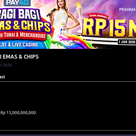
I EMAS & CHIPS
r 2026
asi
i Rp 15,000,000,000.