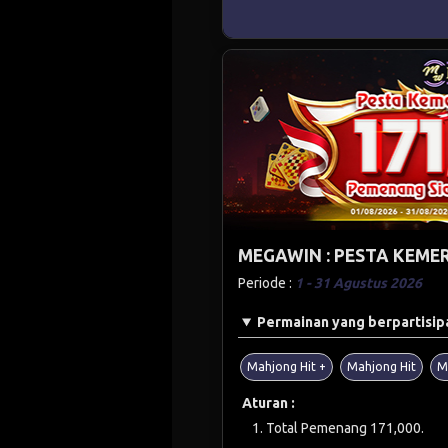
MEGAWIN : PESTA KEM
Periode :
1 - 31 Agustus 2026
Permainan yang berpartisip
Mahjong Hit +
Mahjong Hit
M
Aturan :
Total Pemenang 171,000.