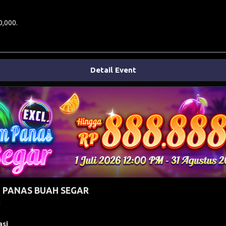
0,000.
Detail Event
M PANAS BUAH SEGAR
asi