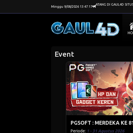
SELAMAT DATANG DI GAUL4D SITUS JUDI ONLIN
Minggu 9/08/2026 13:47:19
HO
Event
PGSOFT : MERDEKA KE 81
Periode:
1 - 31 Agustus 2026