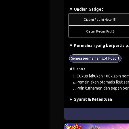
Undian Gadget
Xiaomi Redmi Note 15
Xiaomi Redmi Pad 2
Permainan yang berpartisip
Semua permainan slot PGSoft
Aturan :
Cukup lakukan 100x spin nom
Pemain akan otomatis ikut se
Poin turnamen dan papan peri
Syarat & Ketentuan