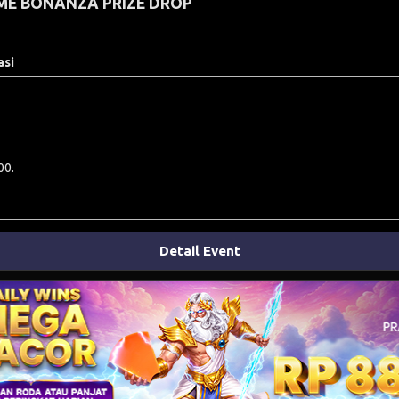
ME BONANZA PRIZE DROP
asi
00.
Detail Event