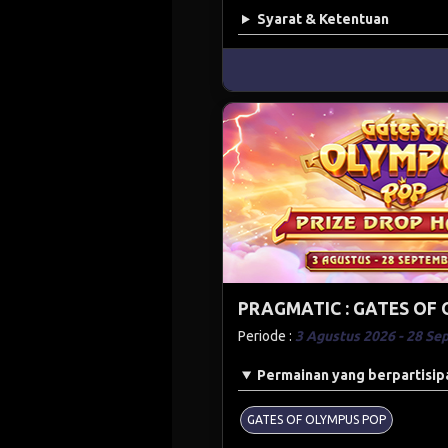
Syarat & Ketentuan
PRAGMATIC : GATES OF
Periode :
3 Agustus 2026 - 28 S
Permainan yang berpartisip
GATES OF OLYMPUS POP